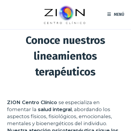
Saltar
al
MENÚ
contenido
Conoce nuestros
lineamientos
terapéuticos
ZION Centro Clínico
se especializa en
fomentar la
salud integral
, abordando los
aspectos físicos, fisiológicos, emocionales,
mentales y bioenergéticos del individuo.
Nuestra atención psicoterapéutica sigue los